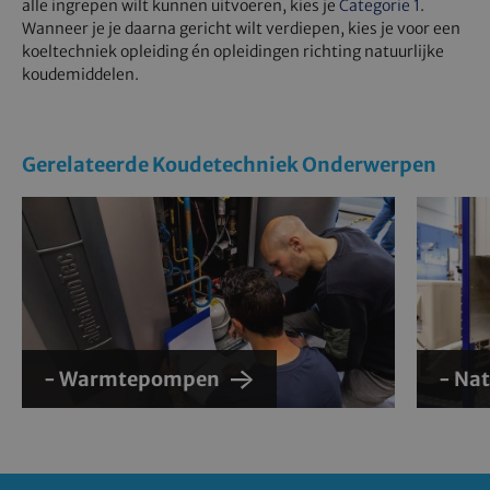
alle ingrepen wilt kunnen uitvoeren, kies je
Categorie 1
.
Wanneer je je daarna gericht wilt verdiepen, kies je voor een
koeltechniek opleiding én opleidingen richting natuurlijke
koudemiddelen.
Gerelateerde Koudetechniek Onderwerpen
- Warmtepompen
- Na