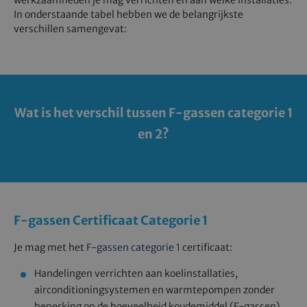
werkzaamheden je mag verrichten en aan welke installaties.
In onderstaande tabel hebben we de belangrijkste
verschillen samengevat:
Wat is het verschil tussen F-gassen categorie 1
en 2?
F-gassen Certificaat Categorie 1
Je mag met het
F-gassen categorie 1
certificaat:
Handelingen verrichten aan koelinstallaties,
airconditioningsystemen en warmtepompen zonder
beperking op de hoeveelheid koudemiddel (F-gassen).