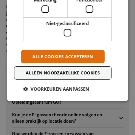
In beide gevallen geldt hetzelfde uitgangspunt:
je wilt niet alleen vandaag aan de wettelijke eisen voldoen,
maar ook over een paar jaar nog zonder gedoe aan alle
Niet-geclassificeerd
relevante installaties kunnen werken. Dat vraagt om een
opleiding die verder kijkt dan alleen de oude F‑gassen
Categorie 1/2 en je echt klaarstoomt voor het werken met
verschillende koudemiddelen, in de Nederlandse praktijk,
volgens de nieuwste regels.
ALLE COOKIES ACCEPTEREN
ALLEEN NOODZAKELIJKE COOKIES
Veelgestelde vragen
VOORKEUREN AANPASSEN
Waar volg je een F-gassen / A1 cursus cursus bij
Opleidingscentrum GO?
Kun je de F-gassen theorie online volgen en
alleen praktijk op locatie doen?
Hoe worden de F-gassen cursussen van