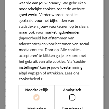
waarde aan jouw privacy. We gebruiken
noodzakelijke cookies zodat de website
Wat betekent dit voor jou als monteur of
goed werkt. Verder worden cookies
geplaatst voor het bijhouden van
installateur?
statistieken, jouw voorkeuren op te slaan,
De gevolgen van de overgang hangen sterk af van waar jij nu
maar ook voor marketingdoeleinden
staat.
(bijvoorbeeld het afstemmen van
advertenties) en voor het tonen van social
Ben je al jaren actief in de koudetechniek en heb je een
media content. Door op 'Alle cookies
bestaand F‑gassen certificaat Categorie 1? Dan herken je
accepteren' te klikken ga je akkoord met
waarschijnlijk veel in de oude systematiek. Je certificaat blijft
het gebruik van alle cookies. Via ‘cookie-
in een overgangsperiode geldig, maar je voelt ook dat de
praktijk verandert: meer natuurlijke koudemiddelen, meer
instellingen’ kun je jouw toestemming
nadruk op veiligheid, meer aandacht voor energie-
altijd wijzigen of intrekken.
Lees ons
efficiëntie. Met een
versnelde A1 cursus
kun je jouw F-gassen
cookiebeleid >
certificaat aanvullen tot het officiele A1-certificaat.
Noodzakelijk
Analytisch
Sta je juist aan het begin van je loopbaan, of ben je van plan
om je werkzaamheden uit te breiden met koeltechniek,
airco’s of warmtepompen? Dan maak je de stap direct in het
nieuwe systeem met de reguliere A1 training.
Marketing
Functioneel