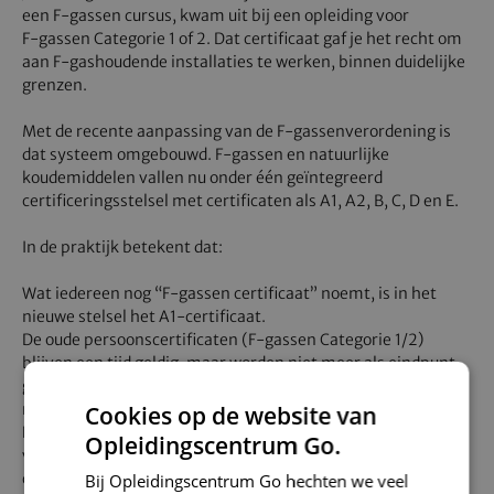
een F‑gassen cursus, kwam uit bij een opleiding voor
F‑gassen Categorie 1 of 2. Dat certificaat gaf je het recht om
aan F‑gashoudende installaties te werken, binnen duidelijke
grenzen.
Met de recente aanpassing van de F‑gassenverordening is
dat systeem omgebouwd. F‑gassen en natuurlijke
koudemiddelen vallen nu onder één geïntegreerd
certificeringsstelsel met certificaten als A1, A2, B, C, D en E.
In de praktijk betekent dat:
Wat iedereen nog “F‑gassen certificaat” noemt, is in het
nieuwe stelsel het A1-certificaat.
De oude persoonscertificaten (F‑gassen Categorie 1/2)
blijven een tijd geldig, maar worden niet meer als eindpunt
gezien. De opvolgrichting is A1 of een ander certificaat in het
nieuwe systeem.
Cookies op de website van
Nieuwe instromers stappen direct in een traject dat
Opleidingscentrum Go.
voorbereidt op het A‑stelsel, niet meer op een los F‑gassen
certificaat.
Bij Opleidingscentrum Go hechten we veel