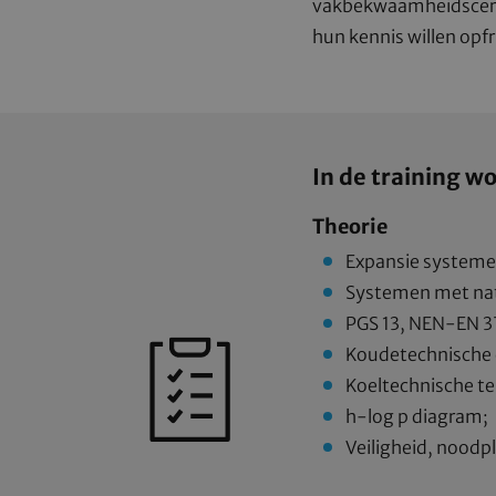
vakbekwaamheidscertif
hun kennis willen opfr
In de training 
Theorie
Expansie system
Systemen met natu
PGS 13, NEN-EN 3
Koudetechnische
Koeltechnische t
h-log p diagram;
Veiligheid, noodp