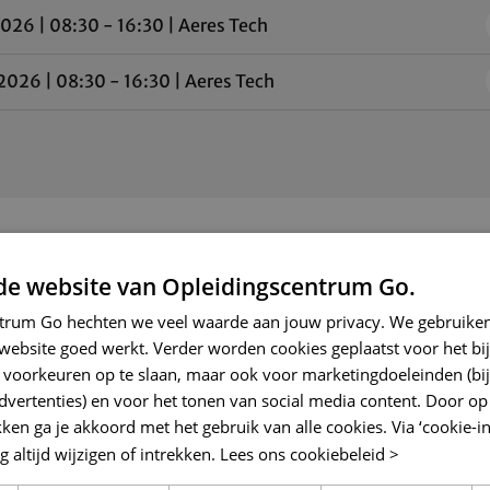
2026
|
08:30 - 16:30
|
Aeres Tech
2026
|
08:30 - 16:30
|
Aeres Tech
F-gassenverordening verplichte certificerin
de website van Opleidingscentrum Go.
ntrum Go hechten we veel waarde aan jouw privacy. We gebruiken
 website goed werkt. Verder worden cookies geplaatst voor het b
an de nieuwe Europese F-gassenverordening op 29 septembe
w voorkeuren op te slaan, maar ook voor marketingdoeleinden (bi
ceringseisen voor iedereen die werkt met koudemiddelen. V
ertenties) en voor het tonen van social media content. Door op 
rtificaat , waarmee je bevoegd bent om te werken aan of met
kken ga je akkoord met het gebruik van alle cookies. Via ‘cookie-in
altijd wijzigen of intrekken.
Lees ons cookiebeleid >
aties