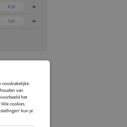
8
pl.
1
pl.
g voor
 noodzakelijke
ijhouden van
r 2025 gelden er
jvoorbeeld het
oor deze opleiding
'Alle cookies
:
stellingen’ kun je