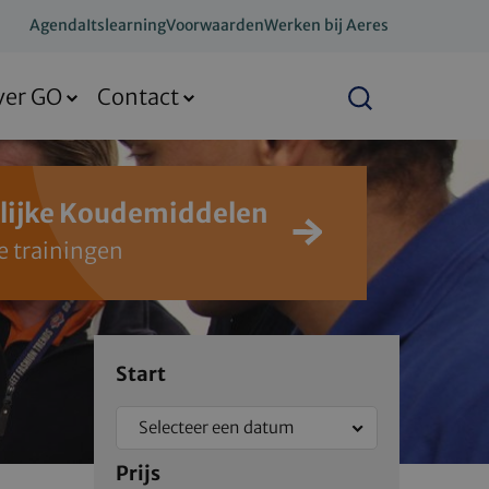
Agenda
Itslearning
Voorwaarden
Werken bij Aeres
ver GO
Contact
Zoeken
lijke Koudemiddelen
le trainingen
Schrijf
Start
je
Selecteer een datum
direct
Prijs