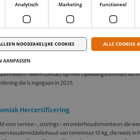
Analytisch
Marketing
Functioneel
ingsstructuur, die de oude indeling vervangt, zorgt ervoor 
eid op specifieke koudemiddeltypes en toepassingen. Met ee
opese regelgeving en mag je volgens de huidige wetgeving
reffende systemen.
ALLEEN NOODZAKELIJKE COOKIES
ALLE COOKIES 
dig de geldigheid van je huidige certificaat en oriënteer je o
t bij jouw werkzaamheden. Zo voorkom je dat je straks niet
 AANPASSEN
middelen. Heb je vragen of wil je weten welk certificaat het
zaamheden? Neem contact op met Opleidingscentrum GO of 
ening die is ingegaan in 2025.
niak Hercertificering
oeld voor service-, storings- en onderhoudsmonteurs die w
n koudemiddelinhoud van tenminste 10 kg, die reeds in he