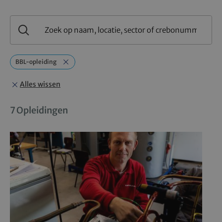
Zoek
op
Zoeken
naam,
locatie,
sector
BBL-opleiding
of
crebonummer
Alles wissen
7 Opleidingen