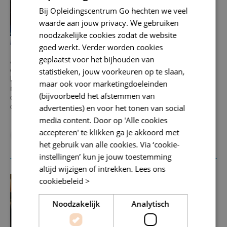
Bij Opleidingscentrum Go hechten we veel
waarde aan jouw privacy. We gebruiken
noodzakelijke cookies zodat de website
Monteur koude- en klimaatsystemen
goed werkt. Verder worden cookies
geplaatst voor het bijhouden van
Als monteur koude- en klimaatsystemen kun je
conventionele koudesystemen met synthetische
statistieken, jouw voorkeuren op te slaan,
koudemiddelen monteren, afstellen en inregelen. Ook
maar ook voor marketingdoeleinden
moet je gedegen kennis hebben van de toegepaste
(bijvoorbeeld het afstemmen van
componenten, regelorganen en appendages zodat je een
doeltreffende leidingmontage kan uitvoeren.
advertenties) en voor het tonen van social
media content. Door op 'Alle cookies
EducationDate
EducationLocation
EducationPrice
accepteren' te klikken ga je akkoord met
Startdatum (nog) onbekend
Locatie nog onbekend
het gebruik van alle cookies. Via ‘cookie-
instellingen’ kun je jouw toestemming
altijd wijzigen of intrekken.
Lees ons
cookiebeleid >
Noodzakelijk
Analytisch