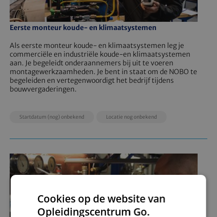
Eerste monteur koude- en klimaatsystemen
Als eerste monteur koude- en klimaatsystemen leg je
commerciële en industriële koude-en klimaatsystemen
aan. Je begeleidt onderaannemers bij uit te voeren
montagewerkzaamheden. Je bent in staat om de NOBO te
begeleiden en vertegenwoordigt het bedrijf tijdens
bouwvergaderingen.
EducationDate
EducationLocation
EducationPrice
Startdatum (nog) onbekend
Locatie nog onbekend
Cookies op de website van
Opleidingscentrum Go.