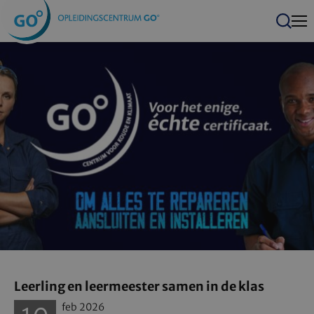
Men
Zoeken
Leerling en leermeester samen in de klas
Date
feb
2026