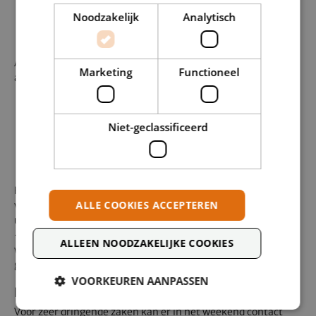
In de gebouwen wordt maximaal geventileerd en/of
Noodzakelijk
Analytisch
gelucht.
Aeres Tech roept iedereen opnieuw op om de basisregels in
Marketing
Functioneel
acht te blijven nemen:
Blijf thuis als je griep- of verkoudheidsklachten hebt;
Was regelmatig je handen;
Niet-geclassificeerd
Niezen en hoesten in de ellebogen;
Geen handen schudden.
Het kabinet heeft aangegeven dat verdere aanscherpingen
ALLE COOKIES ACCEPTEREN
van de coronamaatregelen in de komende weken niet
uitgesloten zijn. Aeres Tech blijft de coronavoorschriften en
–adviezen van de rijksoverheid volgen en eventuele
ALLEEN NOODZAKELIJKE COOKIES
wijzigingen in de maatregelen worden zo snel mogelijk
gecommuniceerd.
VOORKEUREN AANPASSEN
Heb je vragen?
Voor zéér dringende zaken kan er in het weekend contact