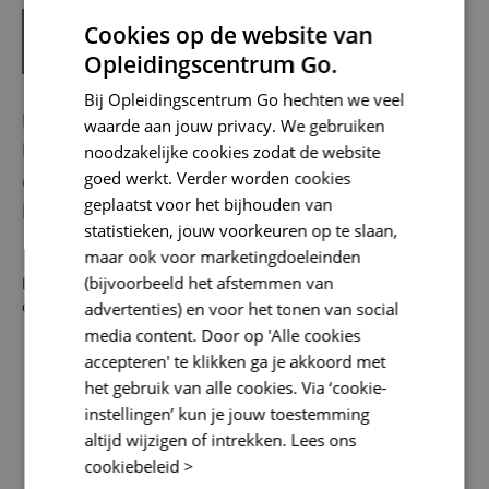
Date
dec
2021
18
Cookies op de website van
Opleidingscentrum Go.
Bij Opleidingscentrum Go hechten we veel
Naar aanleiding van de laatste persconferentie
waarde aan jouw privacy. We gebruiken
kondigde het kabinet aanscherpingen van de
noodzakelijke cookies zodat de website
goed werkt. Verder worden cookies
coronamaatregelen aan die op 18 december 2021 van
geplaatst voor het bijhouden van
kracht worden.
statistieken, jouw voorkeuren op te slaan,
maar ook voor marketingdoeleinden
(bijvoorbeeld het afstemmen van
De aanscherpingen hebben voor Aeres Tech de volgende
consequenties:
advertenties) en voor het tonen van social
media content. Door op 'Alle cookies
Examens & assessments kunnen doorgang vinden;
accepteren' te klikken ga je akkoord met
Praktijklessen (dealertrainingen, koude technische- en
het gebruik van alle cookies. Via ‘cookie-
bbl praktijklessen) kunnen doorgang vinden;
instellingen’ kun je jouw toestemming
Binnen Aeres Tech is het dragen van een mondkapje
altijd wijzigen of intrekken.
Lees ons
verplicht in de gangen, kantine en overige
cookiebeleid >
verkeersruimten in de gebouwen;