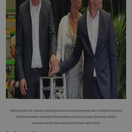
Opening van het nieuwe opleidingscentrum warmtepompen door Diederik Samsom
(Onderhandelaar landelijk klimaatakkoord, Henry kruiper (Directeur NVKL)
en Jenny van den Bovenkamp( Directeur Aeres Tech)