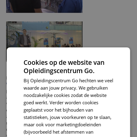
Cookies op de website van
Opleidingscentrum Go.
Het voorlopige
programma van de Dag van de
Bij Opleidingscentrum Go hechten we veel
Warmtepomp
bevat behalve lezingen ook een aantal
waarde aan jouw privacy. We gebruiken
praktische workshops. Onderwerpen daarvan zijn onder
noodzakelijke cookies zodat de website
andere de wet- en regelgeving over het geluid dat
goed werkt. Verder worden cookies
warmtepompen mogen maken en de manieren waarop bij
geplaatst voor het bijhouden van
de installatie geluidoverlast kan worden tegengegaan. Een
andere workshop behelst het spelen van vloerverwarming
statistieken, jouw voorkeuren op te slaan,
met gebruik van warmtebeelden, de veelgemaakte fouten
maar ook voor marketingdoeleinden
daarbij en een dieper begrip over het rendement van
(bijvoorbeeld het afstemmen van
vloerverwarming.