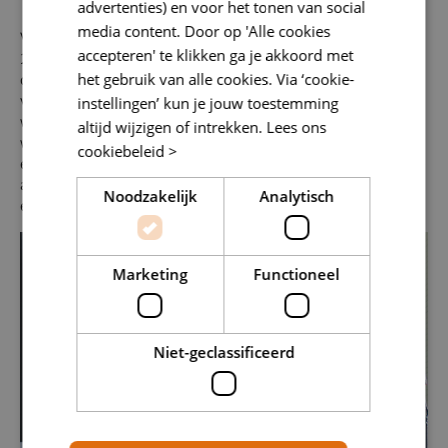
advertenties) en voor het tonen van social
media content. Door op 'Alle cookies
Vorig jaar trok de Dag van de Warmtepomp in Ede meer dan
accepteren' te klikken ga je akkoord met
200 bezoekers. Diederik Samsom - onderhandelaar voor het
het gebruik van alle cookies. Via ‘cookie-
onlangs gepresenteerde landelijk klimaatakkoord - was een
van de sprekers. In de komende decennia moeten 7 miljoen
instellingen’ kun je jouw toestemming
woningen en meer dan een miljoen andere gebouwen
altijd wijzigen of intrekken.
Lees ons
worden verduurzaamd, ofwel zonder gebruik van fossiele
cookiebeleid >
energie worden gekoeld en verwarmd. Aeres Tech heeft in de
afgelopen twee jaar zelf al de stap gezet naar duurzaamheid
Noodzakelijk
Analytisch
en heeft haar
gebouwen al 'klimaatneutraal' gemaakt
.
Marketing
Functioneel
Niet-geclassificeerd