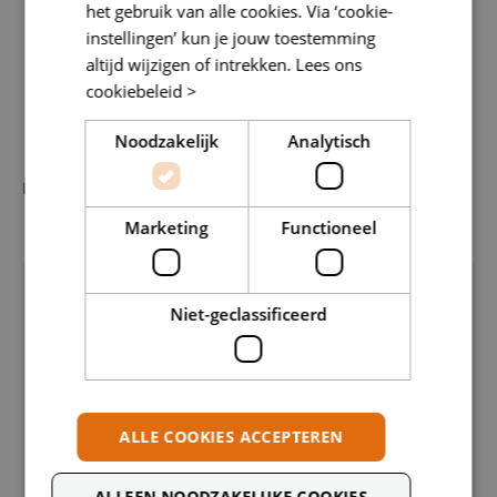
Ik wil werkzaamheden voorbereiden en overzicht
het gebruik van alle cookies. Via ‘cookie-
houden.
instellingen’ kun je jouw toestemming
Ik wil leren communiceren met collega’s, klanten en
altijd wijzigen of intrekken.
Lees ons
andere partijen.
cookiebeleid >
Ik wil doorgroeien naar een rol met meer
verantwoordelijkheid.
Noodzakelijk
Analytisch
Bekijk opleiding
Marketing
Functioneel
Korte beslisvragen
Niet-geclassificeerd
Wil je leren om besturingen aan te sluiten, af te
stellen en in te regelen?
ALLE COOKIES ACCEPTEREN
Wil je leren om storingen in koude en
klimaatsystemen op te zoeken en op te lossen?
ALLEEN NOODZAKELIJKE COOKIES