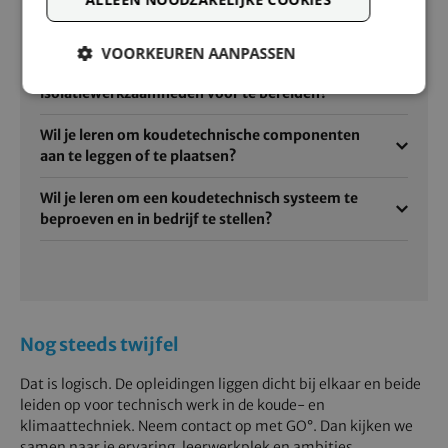
Wil je leren om koude- en elektrotechnische
schema's aan te passen voor revisie?
VOORKEUREN AANPASSEN
Wil je leren om installatie en
isolatiewerkzaamheden voor te bereiden?
Wil je leren om koudetechnische componenten
aan te leggen of te plaatsen?
Wil je leren om een koudetechnisch systeem te
beproeven en in bedrijf te stellen?
Nog steeds twijfel
Dat is logisch. De opleidingen liggen dicht bij elkaar en beide
leiden op voor technisch werk in de koude- en
klimaattechniek. Neem contact op met GO°. Dan kijken we
samen naar je ervaring, leerwerkplek en ambities.