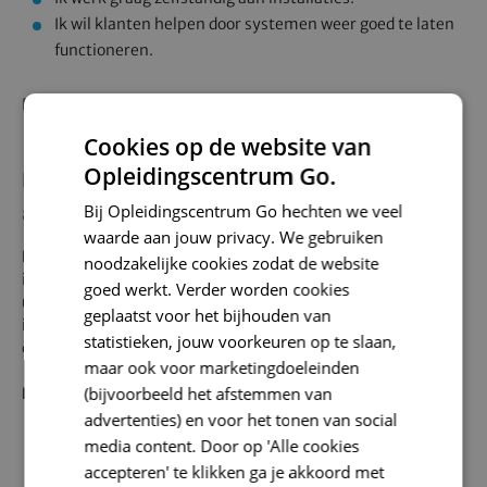
Ik wil klanten helpen door systemen weer goed te laten
functioneren.
Bekijk opleiding
Cookies op de website van
Opleidingscentrum Go.
Kies Eerste Monteur als je vooral wilt werken
Bij Opleidingscentrum Go hechten we veel
aan aanleg montage en coördinatie
waarde aan jouw privacy. We gebruiken
Deze opleiding past bij jou als je graag bouwt aan nieuwe
noodzakelijke cookies zodat de website
installaties en meer verantwoordelijkheid wilt nemen in de
goed werkt. Verder worden cookies
uitvoering. Je leert werkzaamheden voorbereiden,
geplaatst voor het bijhouden van
installaties aanleggen, systemen in bedrijf stellen en
statistieken, jouw voorkeuren op te slaan,
collega’s of onderaannemers begeleiden.
maar ook voor marketingdoeleinden
(bijvoorbeeld het afstemmen van
Past bij jou als je denkt:
advertenties) en voor het tonen van social
Ik wil installaties leren aanleggen en opbouwen.
media content. Door op 'Alle cookies
Ik vind montage en projectmatig werken interessant.
accepteren' te klikken ga je akkoord met