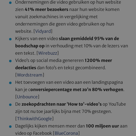
Ondernemingen die video gebruiken op hun website
zien
41% meer bezoekers
naar hun website komen
vanuit zoekmachines in vergelijking met
ondernemingen die geen video gebruiken op hun
website. [
Vidyard
]
Kijkers van een video
slaan gemiddeld 95% van de
boodschap op
in verhouding met 10% van de lezers van
een tekst. [
Wirebuzz
]
Video’s op social media genereren
1200% meer
deelacties
dan foto’s en tekst gecombineerd.
[
Wordstream
]
Het toevoegen van een video aan een landingspagina
kan je c
onversiepercentage met zo’n 80% verhogen
.
[
Unbounce
]
De
zoekopdrachten naar ‘How to’-video’s
op YouTube
zijn tot nu toe jaarlijks bijna met 70% gestegen.
[
ThinkwithGoogle
]
Dagelijks kijken mensen meer dan
100 miljoen uur
aan
video op Facebook [
BlueCorona
]