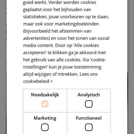
tutorials tot software-instructiefilmpjes en online colleges.
goed werkt. Verder worden cookies
Je kunt op
YouTube je eigen educatieve kanaal
aanmaken.
geplaatst voor het bijhouden van
Uiteraard aan de hand van how to’s over bereik van je
statistieken, jouw voorkeuren op te slaan,
doelgroep en geld verdienen met je kanaal. Kort gezegd: je
maar ook voor marketingdoeleinden
kunt niet meer om video als leercomponent heen. Denk
(bijvoorbeeld het afstemmen van
hierbij ook aan animaties, gifs, whiteboard-filmpjes en
advertenties) en voor het tonen van social
screencasts.
media content. Door op 'Alle cookies
accepteren' te klikken ga je akkoord met
het gebruik van alle cookies. Via ‘cookie-
Mobiel: learning on-the-go
instellingen’ kun je jouw toestemming
altijd wijzigen of intrekken.
Lees ons
cookiebeleid >
Noodzakelijk
Analytisch
Marketing
Functioneel