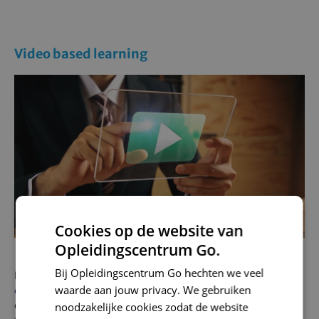
Video based learning
Cookies op de website van
Opleidingscentrum Go.
Bij Opleidingscentrum Go hechten we veel
Naar verwachting is in 2021
75 procent van al het mobiele
waarde aan jouw privacy. We gebruiken
dataverkeer video
. Elke dag worden op YouTube meer dan
een miljard educatieve video’s bekeken, van make-up
noodzakelijke cookies zodat de website