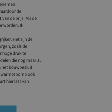
toenemen.
daardoor de
van de prijs. Als de
er worden. Ik
jker. Het zijn de
rgen, zoals de
r hoge druk te
ndelen die nog maar 35
in het bouwbesluit
een warmtepomp ook
t hier last van