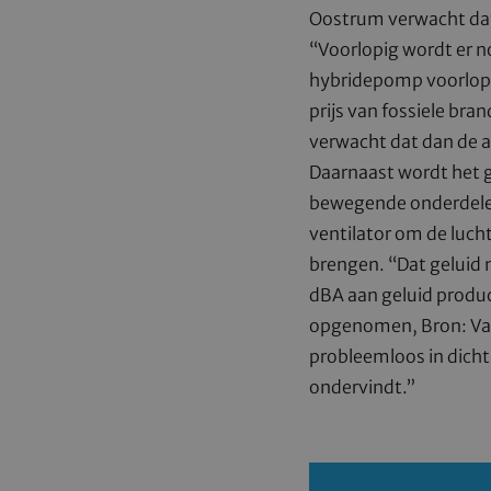
Oostrum verwacht dat
“Voorlopig wordt er n
hybridepomp voorlopig
prijs van fossiele bra
verwacht dat dan de a
Daarnaast wordt het g
bewegende onderdele
ventilator om de luch
brengen. “Dat geluid 
dBA aan geluid produc
opgenomen, Bron: Vak
probleemloos in dicht
ondervindt.”