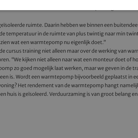
kan worden verwarmd. Daar heeft het opleidingscentrum 
geïsoleerde ruimte. Daarin hebben we binnen een buitendee
de temperatuur in de ruimte van plus twintig naar min twi
en zien wat een warmtepomp nu eigenlijk doet.”
 de cursus training niet alleen maar over de werking van 
oren. “We kijken niet alleen naar wat een monteur doet of ho
mp zo goed mogelijk laat werken, maar we geven in de tra
heen is. Wordt een warmtepomp bijvoorbeeld geplaatst in e
woning? Het rendement van de warmtepomp hangt namelijk
en huis is geïsoleerd. Verduurzaming is van groot belang en