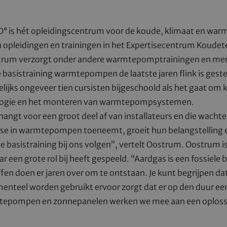
° is hét opleidingscentrum voor de koude, klimaat en w
 opleidingen en trainingen in het Expertisecentrum Koudet
strum verzorgt onder andere warmtepomptrainingen en mer
e basistraining warmtepompen de laatste jaren flink is ge
lijks ongeveer tien cursisten bijgeschoold als het gaat om 
gie en het monteren van warmtepompsystemen.
hangt voor een groot deel af van installateurs en die wachte
sse in warmtepompen toeneemt, groeit hun belangstelling e
 basistraining bij ons volgen”, vertelt Oostrum. Oostrum i
ar een grote rol bij heeft gespeeld. “Aardgas is een fossiele 
ffen doen er jaren over om te ontstaan. Je kunt begrijpen d
nteel worden gebruikt ervoor zorgt dat er op den duur een
tepompen en zonnepanelen werken we mee aan een oplossi