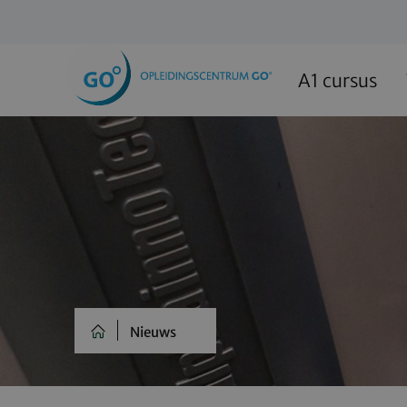
A1 cursus
Opleidingscentrum
Nieuws
GO°