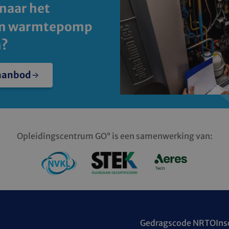
naar het
an warmtepomp
n?
 aanbod
Opleidingscentrum GO° is een samenwerking van:
Gedragscode NRTO
Ins