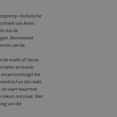
armtepomp-technische
echniek van Aeres
kt dat de
stegen. Momenteel
kennis van de
n de markt af. Nu ze
n laten ze steeds
s ervan overtuigd dat
brandstof en dat raakt
at de vaart waarmee
 tekort ontstaat. Met
ng van die