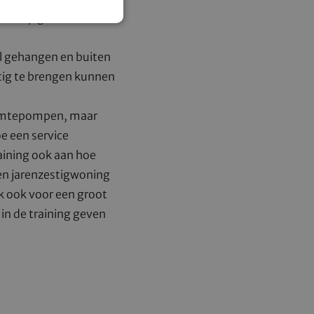
iets op gevonden.
l gehangen en buiten
ntig te brengen kunnen
warmtepompen, maar
e een service
ining ook aan hoe
en jarenzestigwoning
 ook voor een groot
 in de training geven