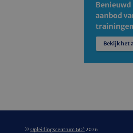
Benieuwd 
aanbod v
traininge
Bekijk het
©
Opleidingscentrum GO°
2026