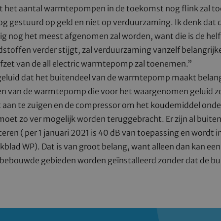
 het aantal warmtepompen in de toekomst nog flink zal 
og gestuurd op geld en niet op verduurzaming. Ik denk dat 
 nog het meest afgenomen zal worden, want die is de helft 
ndstoffen verder stijgt, zal verduurzaming vanzelf belangrijk
fzet van de all electric warmtepomp zal toenemen.”
eluid dat het buitendeel van de warmtepomp maakt belangri
n van de warmtepomp die voor het waargenomen geluid zo
t aan te zuigen en de compressor om het koudemiddel onde
moet zo ver mogelijk worden teruggebracht. Er zijn al buite
eren ( per 1 januari 2021 is 40 dB van toepassing en wordt 
blad WP). Dat is van groot belang, want alleen dan kan 
bebouwde gebieden worden geïnstalleerd zonder dat de buur