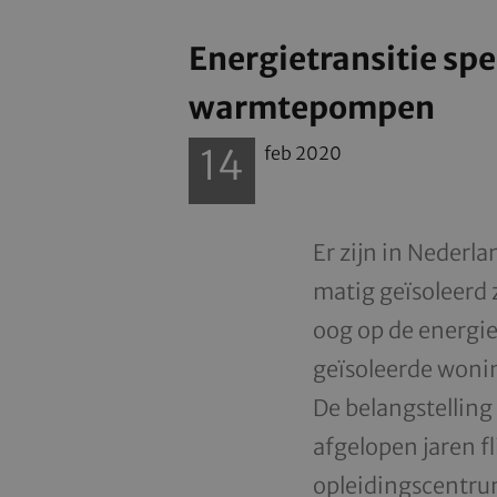
Energietransitie spe
warmtepompen
Date
14
feb
2020
Er zijn in Nederl
matig geïsoleerd 
oog op de energi
geïsoleerde woni
De belangstelling
afgelopen jaren f
opleidingscentru