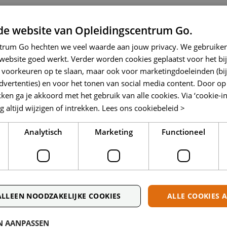
de website van Opleidingscentrum Go.
ntrum Go hechten we veel waarde aan jouw privacy. We gebruiken
 de basiscursus de natuurkundige begrippen en worden erop
 website goed werkt. Verder worden cookies geplaatst voor het b
epomp in feite bestaat uit een drie-eenheid, namelijk de 
w voorkeuren op te slaan, maar ook voor marketingdoeleinden (bi
ertenties) en voor het tonen van social media content. Door op 
fte. Oostrum: “In de training draait het voor een groot de
kken ga je akkoord met het gebruik van alle cookies. Via ‘cookie-in
mtepompinstallatie niet goed werkt, dan wordt er al gauw 
altijd wijzigen of intrekken.
Lees ons cookiebeleid >
ed doet en dat die zijn rendement niet levert’, maar dat is 
tepomp bijvoorbeeld slecht is ingeregeld, dan kan ook daa
Analytisch
Marketing
Functioneel
e cursisten er dus op dat het goed inregelen van een war
en voor een beter rendement.”
ompen nemen bij lage temperatuur warmte op die bij hoge
ALLEEN NOODZAKELIJKE COOKIES
ALLE COOKIES 
 werking van een warmtepomp zorgt onder de cursisten so
akkelijk uit te leggen dat een warmtepomp warmte uit de bui
 AANPASSEN
ppervlaktewater of grondwater of zelfs uit de aarde en die v