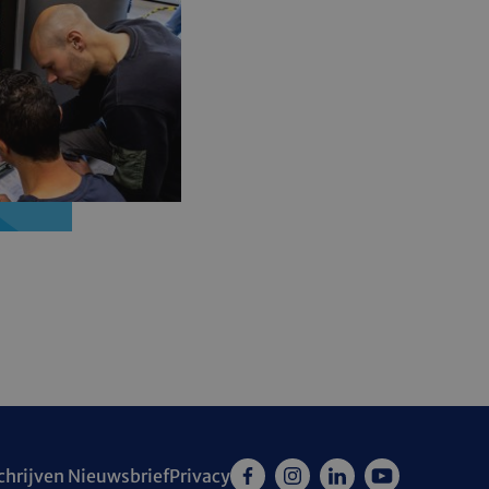
Facebook
Instagram
LinkedIn
YouTube
chrijven Nieuwsbrief
Privacy