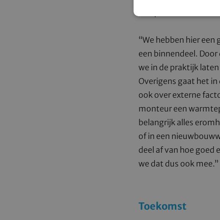
temperatuur waarmee 
“We hebben hier een 
een binnendeel. Door 
we in de praktijk lat
Overigens gaat het in
ook over externe fact
monteur een warmtepo
belangrijk alles erom
of in een nieuwbouw
deel af van hoe goed e
we dat dus ook mee.”
Toekomst