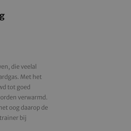
ng
en, die veelal
ardgas. Met het
wd tot goed
worden verwarmd.
het oog daarop de
rainer bij