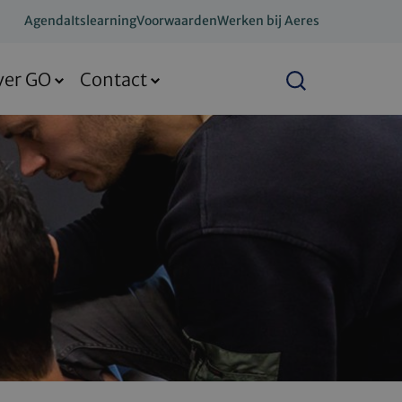
Agenda
Itslearning
Voorwaarden
Werken bij Aeres
ver GO
Contact
Zoeken